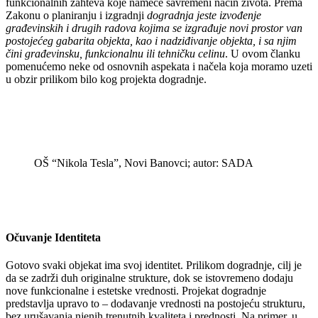
funkcionalnih zahteva koje nameće savremeni način života. Prema
Zakonu o planiranju i izgradnji
dogradnja jeste izvođenje
građevinskih i drugih radova kojima se izgrađuje novi prostor van
postojećeg gabarita objekta, kao i nadziđivanje objekta, i sa njim
čini građevinsku, funkcionalnu ili tehničku celinu
. U ovom članku
pomenućemo neke od osnovnih aspekata i načela koja moramo uzeti
u obzir prilikom bilo kog projekta dogradnje.
OŠ “Nikola Tesla”, Novi Banovci; autor: SADA
Očuvanje Identiteta
Gotovo svaki objekat ima svoj identitet. Prilikom dogradnje, cilj je
da se zadrži duh originalne strukture, dok se istovremeno dodaju
nove funkcionalne i estetske vrednosti. Projekat dogradnje
predstavlja upravo to – dodavanje vrednosti na postojeću strukturu,
bez urušavanja njenih trenutnih kvaliteta i prednosti. Na primer, u