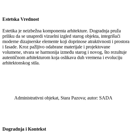
Estetska Vrednost
Estetika je neizbežna komponenta arhitekture. Dogradnja pruža
priliku da se unapredi vizuelni izgled starog objekta, integrišući
moderne dizajnerske elemente koji doprinose atraktivnosti i prostora
i fasade. Kroz pažljivo odabrane materijale i projektovane
volumene, stvara se harmonija između starog i novog, što rezultuje
autentičnom arhitekturom koja oslikava duh vremena i evoluciju
arhitektonskog stila.
Administrativni objekat, Stara Pazova; autor: SADA
Dogradnja i Kontekst