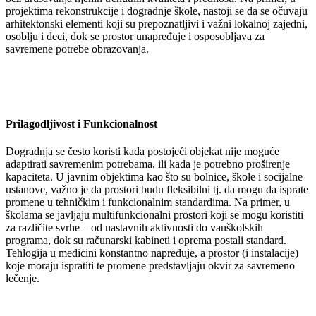
projektima rekonstrukcije i dogradnje škole, nastoji se da se očuvaju
arhitektonski elementi koji su prepoznatljivi i važni lokalnoj zajedni,
osoblju i deci, dok se prostor unapređuje i osposobljava za
savremene potrebe obrazovanja.
Prilagodljivost i Funkcionalnost
Dogradnja se često koristi kada postojeći objekat nije moguće
adaptirati savremenim potrebama, ili kada je potrebno proširenje
kapaciteta. U javnim objektima kao što su bolnice, škole i socijalne
ustanove, važno je da prostori budu fleksibilni tj. da mogu da isprate
promene u tehničkim i funkcionalnim standardima. Na primer, u
školama se javljaju multifunkcionalni prostori koji se mogu koristiti
za različite svrhe – od nastavnih aktivnosti do vanškolskih
programa, dok su računarski kabineti i oprema postali standard.
Tehlogija u medicini konstantno napreduje, a prostor (i instalacije)
koje moraju ispratiti te promene predstavljaju okvir za savremeno
lečenje.