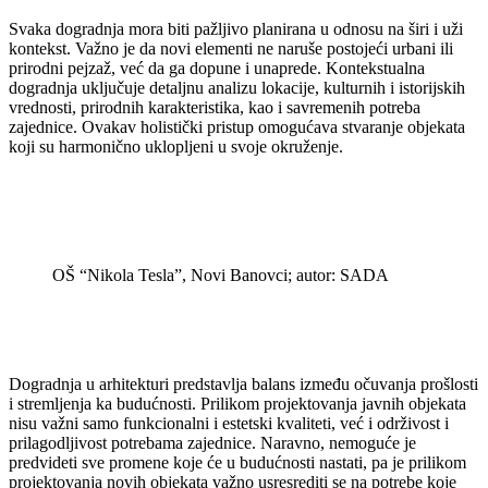
Svaka dogradnja mora biti pažljivo planirana u odnosu na širi i uži
kontekst. Važno je da novi elementi ne naruše postojeći urbani ili
prirodni pejzaž, već da ga dopune i unaprede. Kontekstualna
dogradnja uključuje detaljnu analizu lokacije, kulturnih i istorijskih
vrednosti, prirodnih karakteristika, kao i savremenih potreba
zajednice. Ovakav holistički pristup omogućava stvaranje objekata
koji su harmonično uklopljeni u svoje okruženje.
OŠ “Nikola Tesla”, Novi Banovci; autor: SADA
Dogradnja u arhitekturi predstavlja balans između očuvanja prošlosti
i stremljenja ka budućnosti. Prilikom projektovanja javnih objekata
nisu važni samo funkcionalni i estetski kvaliteti, već i održivost i
prilagodljivost potrebama zajednice. Naravno, nemoguće je
predvideti sve promene koje će u budućnosti nastati, pa je prilikom
projektovanja novih objekata važno usresrediti se na potrebe koje