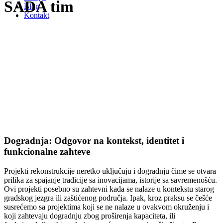
SADA tim
Blog
Kontakt
Dogradnja: Odgovor na kontekst, identitet i
funkcionalne zahteve
Projekti rekonstrukcije neretko uključuju i dogradnju čime se otvara
prilika za spajanje tradicije sa inovacijama, istorije sa savremenošću.
Ovi projekti posebno su zahtevni kada se nalaze u kontekstu starog
gradskog jezgra ili zaštićenog područja. Ipak, kroz praksu se češće
susrećemo sa projektima koji se ne nalaze u ovakvom okruženju i
koji zahtevaju dogradnju zbog proširenja kapaciteta, ili