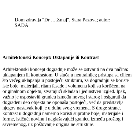
Dom zdravlja “Dr J.J.Zmaj”, Stara Pazova; autor:
SADA
Arhitektonski Koncept: Uklapanje ili Kontrast
Arhitektonski koncept dogradnje može se ostvariti na dva načina:
uklapanjem ili kontrastom. U slučaju neutralnijeg pristupa sa ciljem
što većeg uklapanja u postojeću strukturu, za dogradnju se koriste
iste boje, materijali, ritam fasade i volumena koji su korišćeni na
originalnom objektu, stvarajući skladan i jedinstven izgled. Ipak,
važno je uspostaviti granicu između novog i starog i osigurati da
dograđeni deo objekta ne oponaša postojeći, već da predstavlja
njegov nastavak koji je u duhu svog vremena. S druge strane,
kontrast u dogradnji namerno koristi suprotne boje, materijale i
forme, ističući novinu i naglašavajući granicu između prošlog i
savremenog, uz poštovanje originalne strukture.