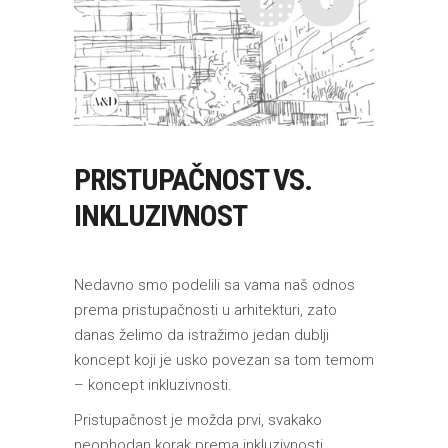
PRISTUPAČNOST VS.
INKLUZIVNOST
Nedavno smo podelili sa vama naš odnos
prema pristupačnosti u arhitekturi, zato
danas želimo da istražimo jedan dublji
koncept koji je usko povezan sa tom temom
– koncept inkluzivnosti.
Pristupačnost je možda prvi, svakako
neophodan korak prema inkluzivnosti.