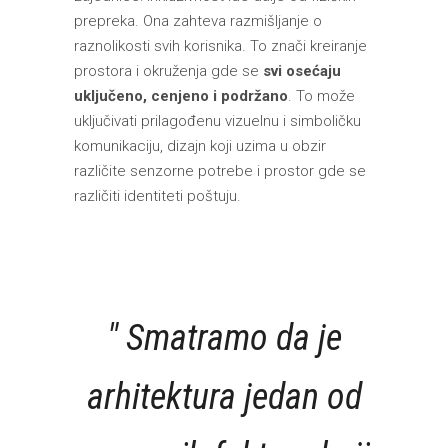
prepreka. Ona zahteva razmišljanje o
raznolikosti svih korisnika. To znači kreiranje
prostora i okruženja gde se
svi osećaju
uključeno, cenjeno i podržano
. To može
uključivati prilagođenu vizuelnu i simboličku
komunikaciju, dizajn koji uzima u obzir
različite senzorne potrebe i prostor gde se
različiti identiteti poštuju.
Smatramo da je
arhitektura jedan od