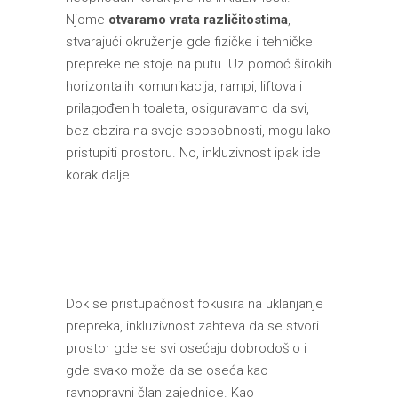
Njome
otvaramo vrata različitostima
,
stvarajući okruženje gde fizičke i tehničke
prepreke ne stoje na putu. Uz pomoć širokih
horizontalih komunikacija, rampi, liftova i
prilagođenih toaleta, osiguravamo da svi,
bez obzira na svoje sposobnosti, mogu lako
pristupiti prostoru. No, inkluzivnost ipak ide
korak dalje.
Dok se pristupačnost fokusira na uklanjanje
prepreka, inkluzivnost zahteva da se stvori
prostor gde se svi osećaju dobrodošlo i
gde svako može da se oseća kao
ravnopravni član zajednice. Kao