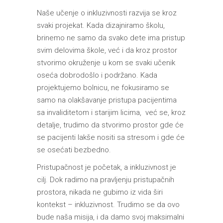
Naše učenje o inkluzivnosti razvija se kroz
svaki projekat. Kada dizajniramo školu,
brinemo ne samo da svako dete ima pristup
svim delovima škole, već i da kroz prostor
stvorimo okruženje u kom se svaki učenik
oseća dobrodošlo i podržano. Kada
projektujemo bolnicu, ne fokusiramo se
samo na olakšavanje pristupa pacijentima
sa invaliditetom i starijim licima, već se, kroz
detalje, trudimo da stvorimo prostor gde će
se pacijenti lakše nositi sa stresom i gde će
se osećati bezbedno.
Pristupačnost je početak, a inkluzivnost je
cilj. Dok radimo na pravljenju pristupačnih
prostora, nikada ne gubimo iz vida širi
kontekst – inkluzivnost. Trudimo se da ovo
bude naša misija, i da damo svoj maksimalni