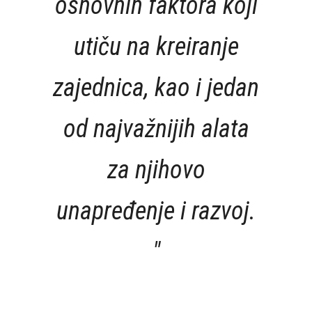
osnovnih faktora koji
utiču na kreiranje
zajednica, kao i jedan
od najvažnijih alata
za njihovo
unapređenje i razvoj.