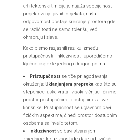
arhitektonski tim čija je najuža specijalnost
projektovanje javnih objekata, naša
odgovornost postaje kreiranje prostora gde
se različitosti ne samo tolerišu, već i
ohrabruju i slave.
Kako bismo razjasnili razliku između
pristupačnosti i inkluzivnosti, uporedićemo
ključne aspekte jednog i drugog pojma:
Pristupačnost
se tiče prilagođavanja
okruženja:
Uklanjanjem prepreka
kao što su
stepenice, uska vrata i visoki ivičnjaci, činimo
prostor pristupačnim i dostupnim za sve
korisnike. Pristupačnost se uglavnom bavi
fizičkim aspektima, čineći prostor dostupnim
osobama sa invaliditetom.
I
nkluzivnost
se bavi stvaranjem
zajednice: Inkluzivnost ide dalje od fizičkih