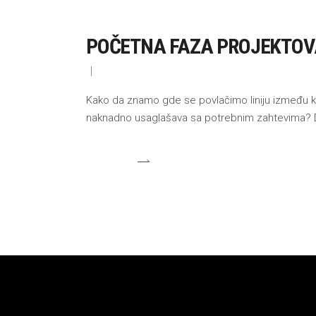
POČETNA FAZA PROJEKTOV
Kako da znamo gde se povlačimo liniju između kon
naknadno usaglašava sa potrebnim zahtevima? Da