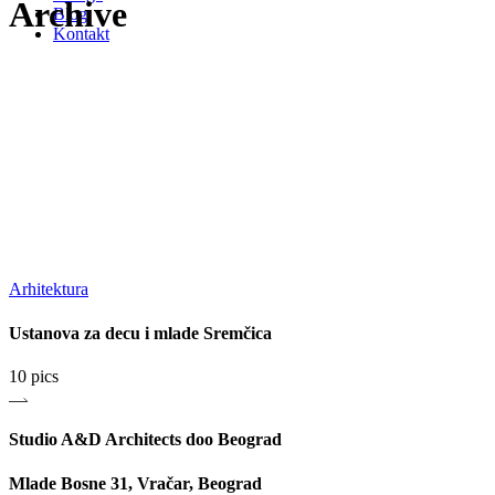
Archive
Blog
Kontakt
Arhitektura
Ustanova za decu i mlade Sremčica
10 pics
Studio A&D Architects doo Beograd
Mlade Bosne 31, Vračar, Beograd