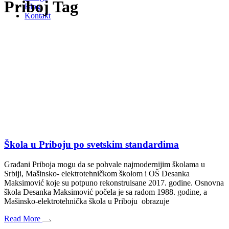
Priboj Tag
Blog
Kontakt
Škola u Priboju po svetskim standardima
Građani Priboja mogu da se pohvale najmodernijim školama u
Srbiji, Mašinsko- elektrotehničkom školom i OŠ Desanka
Maksimović koje su potpuno rekonstruisane 2017. godine. Osnovna
škola Desanka Maksimović počela je sa radom 1988. godine, a
Mašinsko-elektrotehnička škola u Priboju obrazuje
Read More