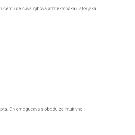
i čemu se čuva njihova arhitektonska i istorijska
ncepta. On omogućava slobodu za intuitivno