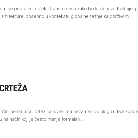
m se postojeći objekti transformišu kako bi dobili nove funkcije, pr
tu arhitekture, posebno u kontekstu globalne težnje ka održivom
CRTEŽA
je: Čini se da ručni crtež još uvek ima nezamenjivu ulogu u fazi ko
toru na način koji je često manje formalan