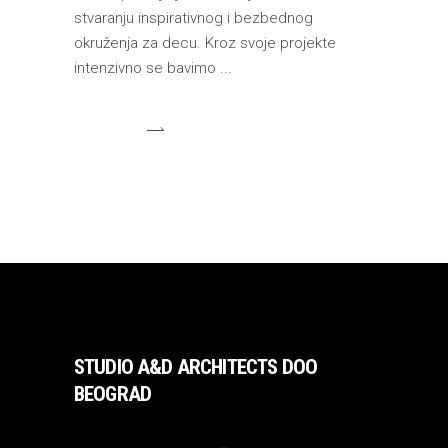
stvaranju inspirativnog i bezbednog
okruženja za decu. Kroz svoje projekte
intenzivno se bavimo
STUDIO A&D ARCHITECTS DOO
BEOGRAD