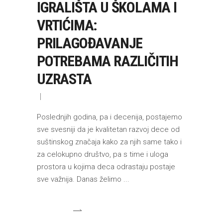
IGRALIŠTA U ŠKOLAMA I
VRTIĆIMA:
PRILAGOĐAVANJE
POTREBAMA RAZLIČITIH
UZRASTA
Poslednjih godina, pa i decenija, postajemo
sve svesniji da je kvalitetan razvoj dece od
suštinskog značaja kako za njih same tako i
za celokupno društvo, pa s time i uloga
prostora u kojima deca odrastaju postaje
sve važnija. Danas želimo