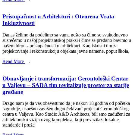
Pristupačnost u Arhitekturi : Otvorena Vrata
Inkluzivnosti
Danas želimo da podelimo sa vama nešto sa čime se svakodnevno
susrećemo u našoj projektantskoj praksi i čime se predano bavimo u
našem birou - pristupačnosti u arhitekturi. Kao iskusni tim za
projektovanje i rekonstrukciju objekata javne namene, poput škola,
Read More
Obnavljanje i transformacija: Gerontološki Centar
u Valjevu – SADA tim revitalizuje prostor za starije
građane
Drago nam je da vas obavestimo da je nakon 18 godina od početka
izgradnje, uspešno završen dugoočekivani projekat Gerontološkog
centra u Valjevu. Kao Studio A&D Architects, bili smo zaduženi za
arhitektonsku viziju ovog kompleksa, koji prevazilazi lokalne
standarde i pruža