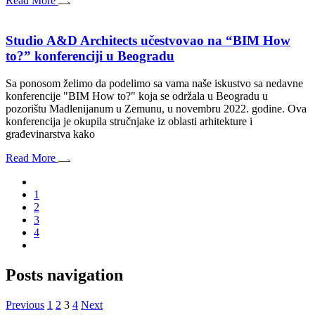
Read More
Studio A&D Architects učestvovao na “BIM How
to?” konferenciji u Beogradu
Sa ponosom želimo da podelimo sa vama naše iskustvo sa nedavne
konferencije "BIM How to?" koja se održala u Beogradu u
pozorištu Madlenijanum u Zemunu, u novembru 2022. godine. Ova
konferencija je okupila stručnjake iz oblasti arhitekture i
građevinarstva kako
Read More
1
2
3
4
Posts navigation
Previous
1
2
3
4
Next