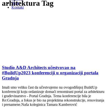
arhitektura Tag
Blog
Kontakt
Studio A&D Architects učestvovao na
#BuildUp2023 konferenciji u organizaciji portala
Gradnja
Imali smo veliku čast da učestvujemo na ovogodišnjoj BuildUp
konferenciji koju ordanizuje domaći renomirani portal za arhitekturu
i građevinarstvo - Portal Gradnja. Tema konferencije bila je
Re:Gradnja, a fokus je bio na projektima rekonstrukcije, renoviranja
i prenamene.Naša koleginica Tamara Kamberović