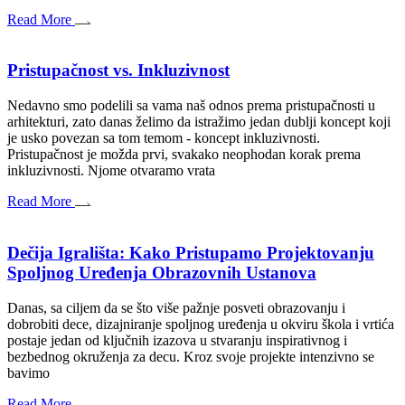
Read More
Pristupačnost vs. Inkluzivnost
Nedavno smo podelili sa vama naš odnos prema pristupačnosti u
arhitekturi, zato danas želimo da istražimo jedan dublji koncept koji
je usko povezan sa tom temom - koncept inkluzivnosti.
Pristupačnost je možda prvi, svakako neophodan korak prema
inkluzivnosti. Njome otvaramo vrata
Read More
Dečija Igrališta: Kako Pristupamo Projektovanju
Spoljnog Uređenja Obrazovnih Ustanova
Danas, sa ciljem da se što više pažnje posveti obrazovanju i
dobrobiti dece, dizajniranje spoljnog uređenja u okviru škola i vrtića
postaje jedan od ključnih izazova u stvaranju inspirativnog i
bezbednog okruženja za decu. Kroz svoje projekte intenzivno se
bavimo
Read More