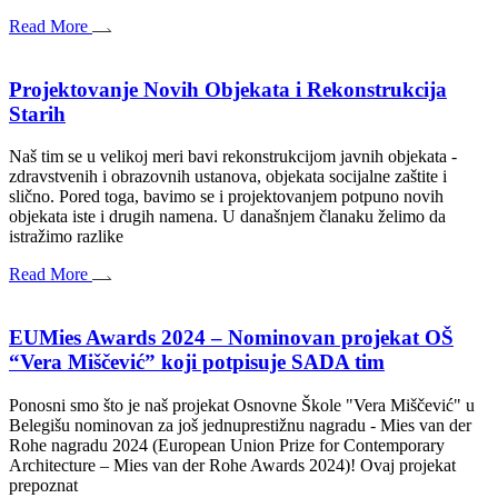
Read More
Projektovanje Novih Objekata i Rekonstrukcija
Starih
Naš tim se u velikoj meri bavi rekonstrukcijom javnih objekata -
zdravstvenih i obrazovnih ustanova, objekata socijalne zaštite i
slično. Pored toga, bavimo se i projektovanjem potpuno novih
objekata iste i drugih namena. U današnjem članaku želimo da
istražimo razlike
Read More
EUMies Awards 2024 – Nominovan projekat OŠ
“Vera Miščević” koji potpisuje SADA tim
Ponosni smo što je naš projekat Osnovne Škole "Vera Miščević" u
Belegišu nominovan za još jednuprestižnu nagradu - Mies van der
Rohe nagradu 2024 (European Union Prize for Contemporary
Architecture – Mies van der Rohe Awards 2024)! Ovaj projekat
prepoznat