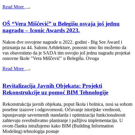
Read More
OŠ “Vera Miščević” u Belegišu osvaja još jednu
nagradu – Iconic Awards 2023.
Nakon dve osvojene nagrade u 2022. godini - Big See Award i
priznanja na 44. Salonu Arhitekture, ponosni smo što možemo da
vas obavestimo da je SADA tim osvojio još jednu nagradu projekat
osnovne škole "Vera Miščević" u Belegišu. Ovoga
Read More
Revitalizacija Javnih Objekata: Projekti
Rekonstrukcije uz pomoć BIM Tehnologije
Rekonstrukcija javnih objekata, poput škola i bolnica, nosi sa sobom
posebne izazove i odgovornosti. Očuvanje istorijske vrednosti,
ispunjavanje savremenih standarda i optimizacija funkcionalnosti
zahtevaju sveobuhvatno planiranje i pažljivu implementaciju. U
ovom članku istražujemo kako BIM (Building Information
Modeling) tehnologija postaje